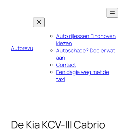
Ga
naar
de
inhoud
Auto rijlessen Eindhoven
kiezen
Autorevu
Autoschade? Doe er wat
aan!
Contact
Een dagje weg met de
taxi
De Kia KCV-III Cabrio