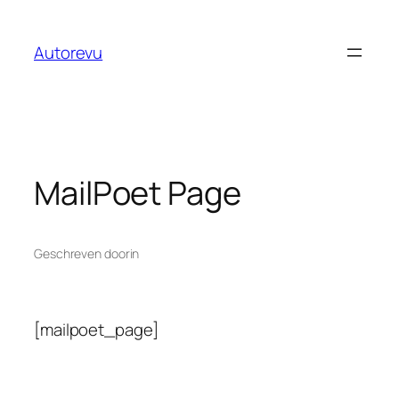
Ga
naar
Autorevu
de
inhoud
MailPoet Page
Geschreven door
in
[mailpoet_page]